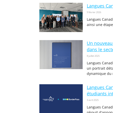
Langues Can
9 février 2026
Langues Canada
ainsi une étap
Un nouveau r
dans le sect
8 juillet 2025
Langues Canad
un portrait dét
dynamique du 
Langues Cana
étudiants i
3 avril 2025
Langues Canada,
réjouit d'annon