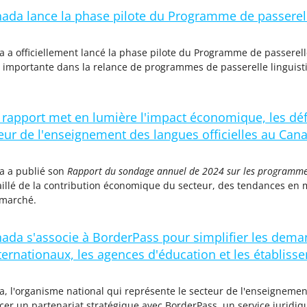
ada lance la phase pilote du Programme de passerell
 a officiellement lancé la phase pilote du Programme de passerell
e importante dans la relance de programmes de passerelle linguis
apport met en lumière l'impact économique, les défis
eur de l'enseignement des langues officielles au Can
a a publié son
Rapport du sondage annuel de 2024 sur les programmes
aillé de la contribution économique du secteur, des tendances en ma
marché.
da s'associe à BorderPass pour simplifier les deman
nternationaux, les agences d'éducation et les établi
 l'organisme national qui représente le secteur de l'enseignement
cer un partenariat stratégique avec BorderPass, un service juridi