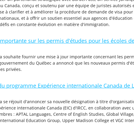
u Canada, conçu et soutenu par une équipe de juristes autorisés e
ise à clarifier et à améliorer la procédure de demande de visa pour l
nationaux, et à offrir un soutien essentiel aux agences d'éducatio
 défis en constante évolution en matière d'immigration.
importante sur les permis d'études pour les écoles 
 souhaite fournir une mise à jour importante concernant les perm
gouvernement du Québec a annoncé que les nouveaux permis d'étud
es privées.
u programme Expérience internationale Canada de 
se réjouit d'annoncer sa nouvelle désignation à titre d'organisat
rience internationale Canada (EIC) d'IRCC, en collaboration avec 
bres : APTAL Languages, Centre of English Studies, Global Village
nternational Education Group, Upper Madison College et VGC Inter