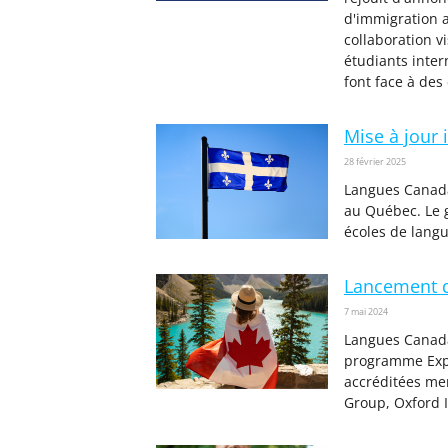
d'immigration a
collaboration v
étudiants inter
font face à des
Mise à jour 
28 février 2025
Langues Canada
au Québec. Le 
écoles de langu
Lancement d
7 mai 2024
Langues Canada 
programme Expé
accréditées mem
Group, Oxford I