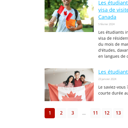
Les étudian
visa de visi
Canada
5 février 2024
Les étudiants i
visa de résiden
du mois de mar
d'études, davan
en langues de 
Les étudiant
23 janvier 2024
Le saviez-vous ?
courte durée a
1
2
3
11
12
13
...