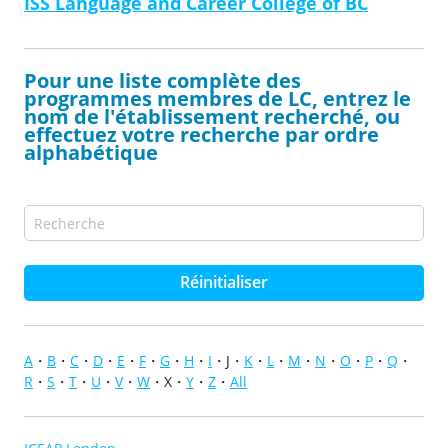
ISS Language and Career College of BC
Pour une liste complète des
programmes membres de LC, entrez le
nom de l'établissement recherché, ou
effectuez votre recherche par ordre
alphabétique
Réinitialiser
A
B
C
D
E
F
G
H
I
J
K
L
M
N
O
P
Q
R
S
T
U
V
W
X
Y
Z
All